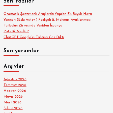
Son Yazılar
:
Otomatik Şanzımanlı Araçlarda Yapılan En Büyük Hata
Yeniçeri (Eski Asker ) Padişah 2. Mahmut Ayaklanması
Futbolun Zirvesinde Yeniden İspanya
Patetik Nedir ?
ChatGPT Google’ın Tahtına Göz Dikti
Son yorumlar
Arşivler
Ağustos 2026
Temmuz 2026
Haziran 2026
Mayıs 2026
Mart 2026
Şubat 2026