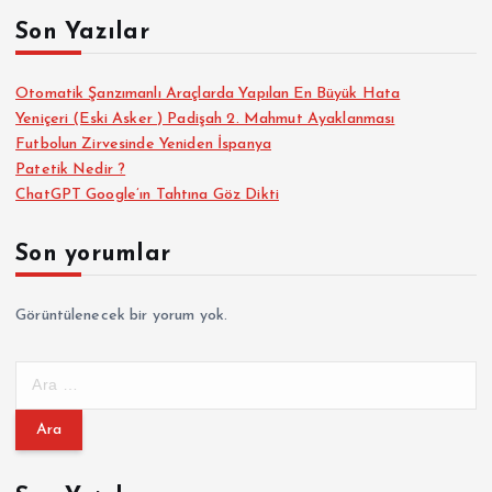
Son Yazılar
Otomatik Şanzımanlı Araçlarda Yapılan En Büyük Hata
Yeniçeri (Eski Asker ) Padişah 2. Mahmut Ayaklanması
Futbolun Zirvesinde Yeniden İspanya
Patetik Nedir ?
ChatGPT Google’ın Tahtına Göz Dikti
Son yorumlar
Görüntülenecek bir yorum yok.
A
r
a
m
a