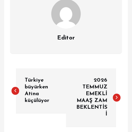
Editor
Y
Türkiye
2026
a
büyürken
TEMMUZ
Atina
EMEKLİ
küçülüyor
MAAŞ ZAM
z
BEKLENTİS
İ
ı