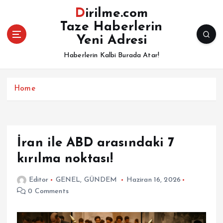
İ
Dirilme.com
ç
Taze Haberlerin
e
Yeni Adresi
r
i
Haberlerin Kalbi Burada Atar!
ğ
e
a
Home
t
l
a
İran ile ABD arasındaki 7
kırılma noktası!
Editor
GENEL
,
GÜNDEM
Haziran 16, 2026
0 Comments