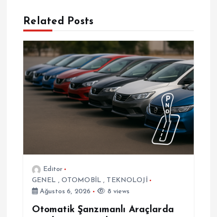
g
e
Related Posts
z
i
n
m
e
s
Editor
GENEL
,
OTOMOBİL
,
TEKNOLOJİ
i
Ağustos 6, 2026
8 views
Otomatik Şanzımanlı Araçlarda