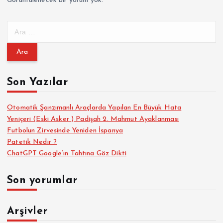
Görüntülenecek bir yorum yok.
A
r
a
m
a
Son Yazılar
:
Otomatik Şanzımanlı Araçlarda Yapılan En Büyük Hata
Yeniçeri (Eski Asker ) Padişah 2. Mahmut Ayaklanması
Futbolun Zirvesinde Yeniden İspanya
Patetik Nedir ?
ChatGPT Google’ın Tahtına Göz Dikti
Son yorumlar
Arşivler