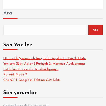
Ara
Ara
Son Yazılar
Otomatik Şanzımanlı Araçlarda Yapılan En Büyük Hata
Yeniçeri (Eski Asker ) Padişah 2. Mahmut Ayaklanması
Futbolun Zirvesinde Yeniden İspanya
Patetik Nedir ?
ChatGPT Google’ın Tahtına Göz Dikti
Son yorumlar