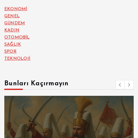
EKONOMİ
GENEL
GÜNDEM
KADIN
OTOMOBİL
SAĞLIK
SPOR
TEKNOLOJİ
Bunları Kaçırmayın