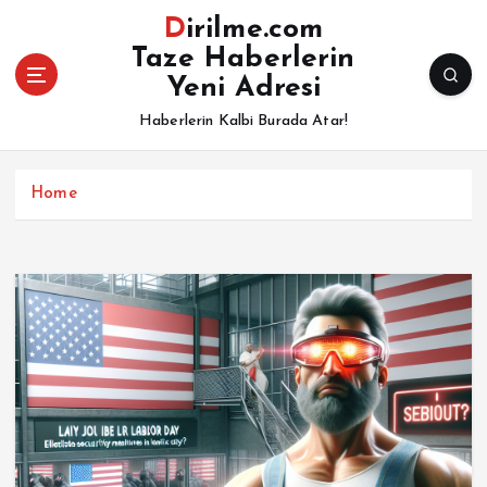
İ
Dirilme.com
ç
Taze Haberlerin
e
Yeni Adresi
r
i
Haberlerin Kalbi Burada Atar!
ğ
e
a
Home
t
l
a