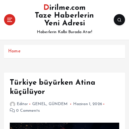
İ
Dirilme.com
ç
Taze Haberlerin
e
Yeni Adresi
r
i
Haberlerin Kalbi Burada Atar!
ğ
e
a
Home
t
l
a
Türkiye büyürken Atina
küçülüyor
Editor
GENEL
,
GÜNDEM
Haziran 1, 2026
0 Comments