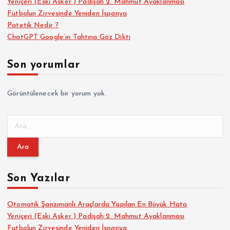
Yeniçeri (Eski Asker ) Padişah 2. Mahmut Ayaklanması
Futbolun Zirvesinde Yeniden İspanya
Patetik Nedir ?
ChatGPT Google’ın Tahtına Göz Dikti
Son yorumlar
Görüntülenecek bir yorum yok.
A
r
a
m
a
Son Yazılar
:
Otomatik Şanzımanlı Araçlarda Yapılan En Büyük Hata
Yeniçeri (Eski Asker ) Padişah 2. Mahmut Ayaklanması
Futbolun Zirvesinde Yeniden İspanya