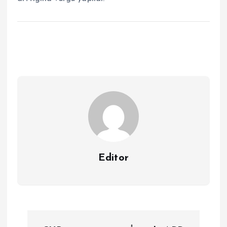
Editor
Y