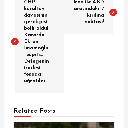
CHP
İran ile ABD
a
kurultay
arasındaki 7
davasının
kırılma
gerekçesi
noktası!
z
belli oldu!
Kararda
ı
Ekrem
İmamoğlu
g
tespiti…
Delegenin
e
iradesi
fesada
z
uğratıldı
i
n
Related Posts
m