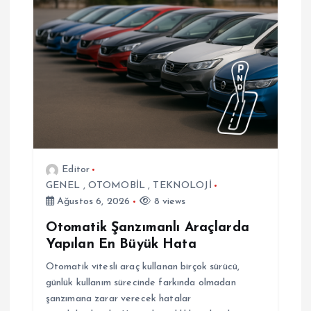
e
s
i
Editor
GENEL
,
OTOMOBİL
,
TEKNOLOJİ
Ağustos 6, 2026
8 views
Otomatik Şanzımanlı Araçlarda
Yapılan En Büyük Hata
Otomatik vitesli araç kullanan birçok sürücü,
günlük kullanım sürecinde farkında olmadan
şanzımana zarar verecek hatalar