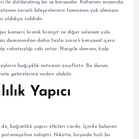
i ile doldurulmuş bir su borusudur. Kullanımı sırasında,
tütünün zararlı bileşenlerinin tamamen yok olmasını
i oldukça ciddidir:
er kanseri, kronik bronşit ve diğer solunum yolu
tütün dumanından daha fazla zararlı kimyasal içerir.
p rahatsızlığı riski artar. Nargile dumanı, kalp
.
eylerin bağışıklık sistemini zayıflatır. Bu durum,
hale gelmelerine neden olabilir.
ılık Yapıcı
de, bağımlılık yapıcı etkileri vardır. İçinde bulunan
otansiyeline sahiptir. Nikotin, beyinde hızlı bir