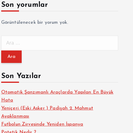
Son yorumlar
Görüntülenecek bir yorum yok.
A
r
a
m
a
Son Yazılar
:
Otomatik Şanzımanlı Araçlarda Yapılan En Büyük
Hata
Yeniçeri (Eski Asker ) Padişah 2. Mahmut
Ayaklanması
Futbolun Zirvesinde Yeniden İspanya
Patetik Nedir ?