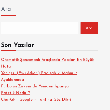
Ara
Ara
Son Yazılar
Otomatik Şanzımanlı Araçlarda Yapılan En Büyük
Hata
Yeniçeri (Eski Asker ) Padişah 2. Mahmut
Ayaklanması
Futbolun Zirvesinde Yeniden İspanya
Patetik Nedir ?
ChatGPT Google’ın Tahtına Göz Dikti