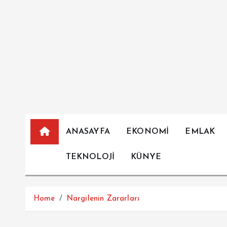
İ
ç
e
r
i
ğ
e
a
t
l
ANASAYFA
EKONOMİ
EMLAK
a
TEKNOLOJİ
KÜNYE
Home
Nargilenin Zararları