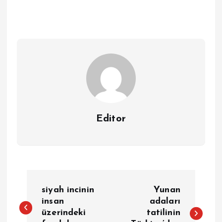
Editor
Y
siyah incinin
Yunan
a
insan
adaları
üzerindeki
tatilinin