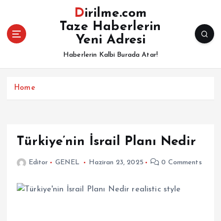
İ
Dirilme.com
ç
Taze Haberlerin
e
Yeni Adresi
r
i
Haberlerin Kalbi Burada Atar!
ğ
e
a
Home
t
l
a
Türkiye’nin İsrail Planı Nedir
Editor
GENEL
Haziran 23, 2025
0 Comments