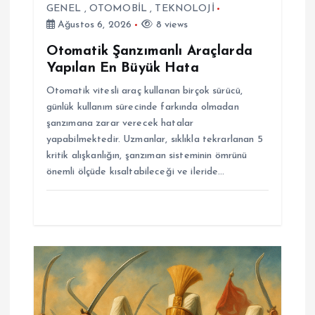
s
GENEL
,
OTOMOBİL
,
TEKNOLOJİ
Ağustos 6, 2026
8 views
i
Otomatik Şanzımanlı Araçlarda
Yapılan En Büyük Hata
Otomatik vitesli araç kullanan birçok sürücü,
günlük kullanım sürecinde farkında olmadan
şanzımana zarar verecek hatalar
yapabilmektedir. Uzmanlar, sıklıkla tekrarlanan 5
kritik alışkanlığın, şanzıman sisteminin ömrünü
önemli ölçüde kısaltabileceği ve ileride…