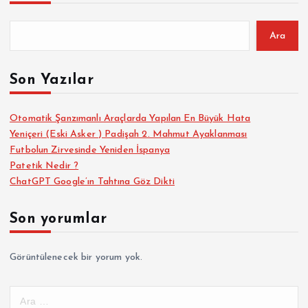
Ara
Son Yazılar
Otomatik Şanzımanlı Araçlarda Yapılan En Büyük Hata
Yeniçeri (Eski Asker ) Padişah 2. Mahmut Ayaklanması
Futbolun Zirvesinde Yeniden İspanya
Patetik Nedir ?
ChatGPT Google’ın Tahtına Göz Dikti
Son yorumlar
Görüntülenecek bir yorum yok.
A