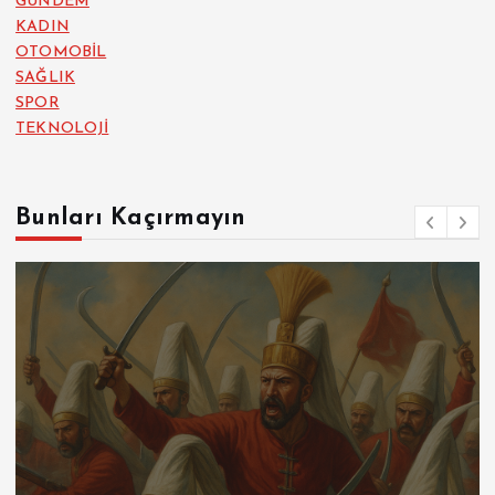
GÜNDEM
KADIN
OTOMOBİL
SAĞLIK
SPOR
TEKNOLOJİ
Bunları Kaçırmayın