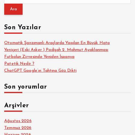
r
a
m
a
Son Yazılar
:
Otomatik Şanzımanlı Araçlarda Yapılan En Büyük Hata
Yeniçeri (Eski Asker ) Padişah 2. Mahmut Ayaklanması
Futbolun Zirvesinde Yeniden İspanya
Patetik Nedir ?
ChatGPT Google’ın Tahtına Göz Dikti
Son yorumlar
Arşivler
Ağustos 2026
Temmuz 2026
Haziran 2026