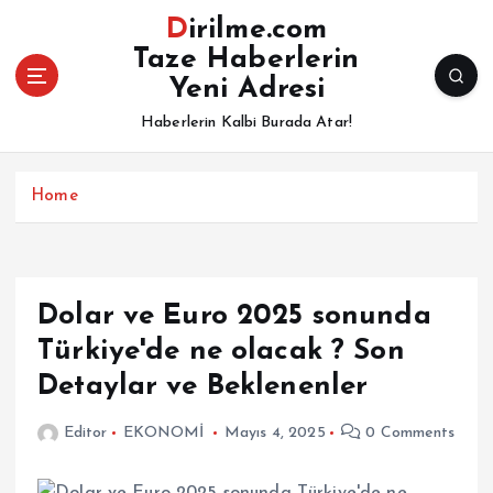
İ
Dirilme.com
ç
Taze Haberlerin
e
Yeni Adresi
r
i
Haberlerin Kalbi Burada Atar!
ğ
e
a
Home
t
l
a
Dolar ve Euro 2025 sonunda
Türkiye'de ne olacak ? Son
Detaylar ve Beklenenler
Editor
EKONOMİ
Mayıs 4, 2025
0 Comments