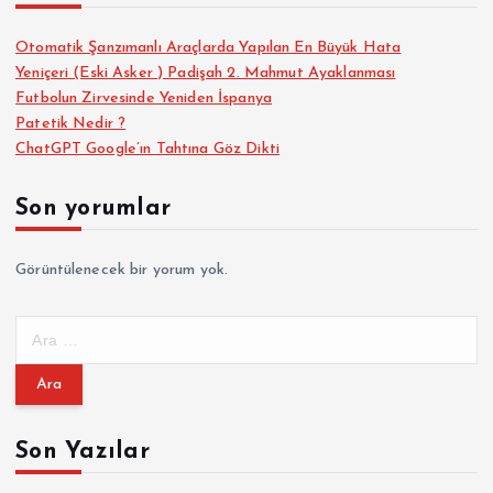
Otomatik Şanzımanlı Araçlarda Yapılan En Büyük Hata
Yeniçeri (Eski Asker ) Padişah 2. Mahmut Ayaklanması
Futbolun Zirvesinde Yeniden İspanya
Patetik Nedir ?
ChatGPT Google’ın Tahtına Göz Dikti
Son yorumlar
Görüntülenecek bir yorum yok.
A
r
a
m
a
Son Yazılar
: