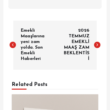
Y
Emekli
2026
a
Maaşlarına
TEMMUZ
yeni zam
EMEKLİ
yolda. Son
MAAŞ ZAM
z
Emekli
BEKLENTİS
Haberleri
İ
ı
g
e
Related Posts
z