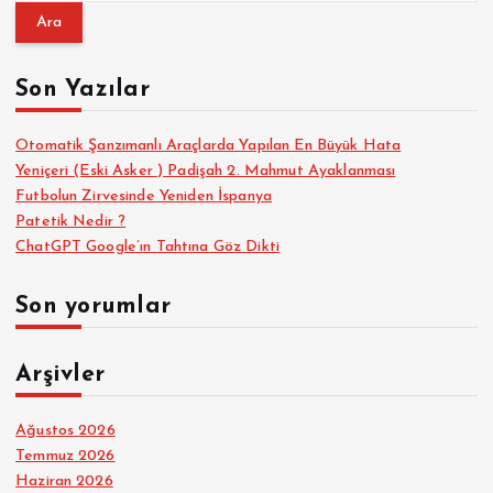
a
m
a
Son Yazılar
:
Otomatik Şanzımanlı Araçlarda Yapılan En Büyük Hata
Yeniçeri (Eski Asker ) Padişah 2. Mahmut Ayaklanması
Futbolun Zirvesinde Yeniden İspanya
Patetik Nedir ?
ChatGPT Google’ın Tahtına Göz Dikti
Son yorumlar
Arşivler
Ağustos 2026
Temmuz 2026
Haziran 2026