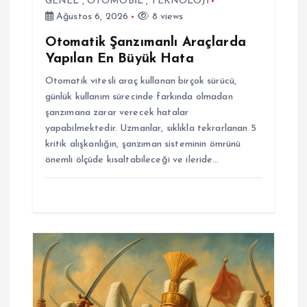
i
GENEL
,
OTOMOBİL
,
TEKNOLOJİ
Ağustos 6, 2026
8 views
Otomatik Şanzımanlı Araçlarda
Yapılan En Büyük Hata
Otomatik vitesli araç kullanan birçok sürücü,
günlük kullanım sürecinde farkında olmadan
şanzımana zarar verecek hatalar
yapabilmektedir. Uzmanlar, sıklıkla tekrarlanan 5
kritik alışkanlığın, şanzıman sisteminin ömrünü
önemli ölçüde kısaltabileceği ve ileride…