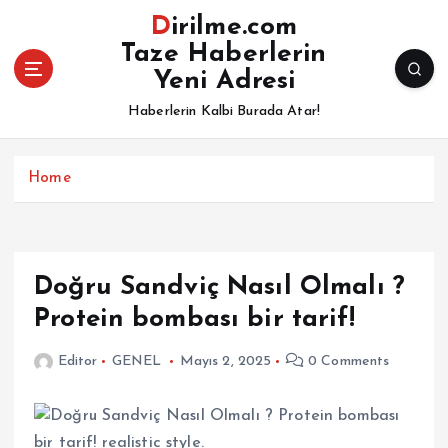
İ
Dirilme.com
ç
Taze Haberlerin
e
Yeni Adresi
r
i
Haberlerin Kalbi Burada Atar!
ğ
e
a
Home
t
l
a
Doğru Sandviç Nasıl Olmalı ?
Protein bombası bir tarif!
Editor
GENEL
Mayıs 2, 2025
0 Comments