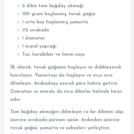
2 dilim tam buğday ekmeği
100 gram haşlanmış tavuk göğsü
1 orta boy haşlanmış yumurta
1/2 avokado
1 domates
1 marul yaprağı
Tuz, karabiber ve limon suyu
İlk olarak, tavuk göğsünü haşlayın ve didikleyerek
hazırlayın. Yumurtayı da haşlayın ve ince ince
dilimleyin. Avokadoyu ezerek püre haline getirin.
Domatesi ve marulu da ince dilimler halinde hazır
edin.
Tam buğday ekmeğini dilimleyin ve bir dilimini alıp
üzerine avokado püresini sürün. Ardından üzerine
tavuk göğsü, yumurta ve sebzeleri yerleştirin.