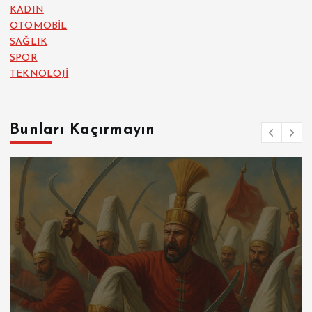
KADIN
OTOMOBİL
SAĞLIK
SPOR
TEKNOLOJİ
Bunları Kaçırmayın