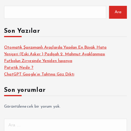
Ara
Son Yazılar
Otomatik Şanzımanlı Araçlarda Yapılan En Büyük Hata
Yeniçeri (Eski Asker ) Padişah 2. Mahmut Ayaklanması
Futbolun Zirvesinde Yeniden İspanya
Patetik Nedir ?
ChatGPT Google’ın Tahtına Göz Dikti
Son yorumlar
Görüntülenecek bir yorum yok.
A
r